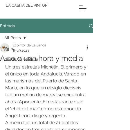
LA CASITA DEL PINTOR
Entrada
All Posts
El pintor de La Janda
All Posts
6 jun 2023
A solo una hora y media
desde mi ventana
Un tres estrellas Michelin. El primero y 
el único en toda Andalucía. Varado en 
las marismas del Puerto de Santa 
Maria, en lo que en el siglo dieciséis 
fue un molino de marea se encuentra 
ahora Apøniente. El restaurante que 
el "chef del mar" como es conocido 
Ángel Leon, dirige y regenta. 
A menú fijo, un total de 21 platillos 
divididos en tres capítulos componen 